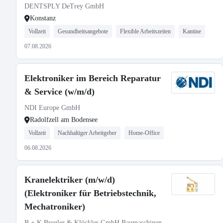
DENTSPLY DeTrey GmbH
Konstanz
Vollzeit
Gesundheitsangebote
Flexible Arbeitszeiten
Kantine
07.08.2026
Elektroniker im Bereich Reparatur
& Service (w/m/d)
NDI Europe GmbH
Radolfzell am Bodensee
Vollzeit
Nachhaltiger Arbeitgeber
Home-Office
06.08.2026
Kranelektriker (m/w/d)
(Elektroniker für Betriebstechnik,
Mechatroniker)
B + K Bregler & Klöckler GmbH Baumaschinen