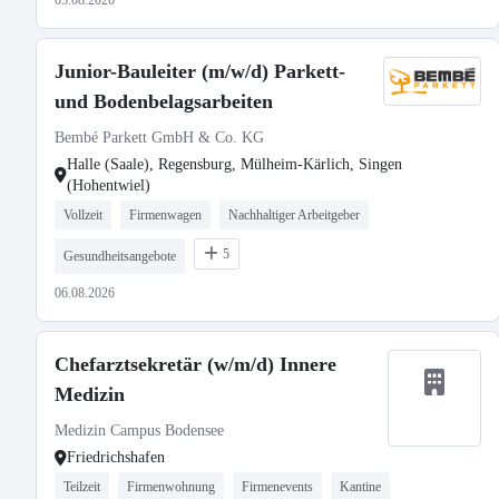
05.08.2026
Junior-Bauleiter (m/w/d) Parkett-
und Bodenbelagsarbeiten
Bembé Parkett GmbH & Co. KG
Halle (Saale), Regensburg, Mülheim-Kärlich, Singen
(Hohentwiel)
Vollzeit
Firmenwagen
Nachhaltiger Arbeitgeber
5
Gesundheitsangebote
06.08.2026
Chefarztsekretär (w/m/d) Innere
Medizin
Medizin Campus Bodensee
Friedrichshafen
Teilzeit
Firmenwohnung
Firmenevents
Kantine