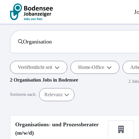
J
Veröffentlicht seit
Home-Office
Arbe
2
Organisation
Jobs in
Bodensee
2 Job
Relevanz
Sortieren nach:
Organisations- und Prozessberater
(m/w/d)