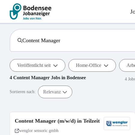
J
Veröffentlicht seit
Home-Office
Arbe
4
Content Manager
Jobs in
Bodensee
4 Job
Relevanz
Sortieren nach:
Content Manager (m/w/d) in Teilzeit
wenglor sensoric gmbh