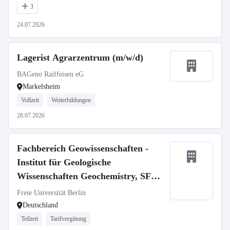
3
24.07.2026
Lagerist Agrarzentrum (m/w/d)
BAGeno Raiffeisen eG
Markelsheim
Vollzeit
Weiterbildungen
28.07.2026
Fachbereich Geowissenschaften -
Institut für Geologische
Wissenschaften Geochemistry, SFB
1759
Freie Universität Berlin
Deutschland
Teilzeit
Tarifvergütung