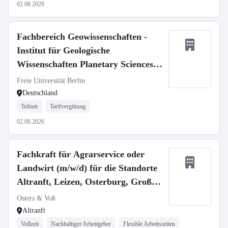
02.08.2026
Fachbereich Geowissenschaften -
Institut für Geologische
Wissenschaften Planetary Sciences,
SFB 1759
Freie Universität Berlin
Deutschland
Teilzeit
Tarifvergütung
02.08.2026
Fachkraft für Agrarservice oder
Landwirt (m/w/d) für die Standorte
Altranft, Leizen, Osterburg, Groß
Gottschow
Osters & Voß
Altranft
Vollzeit
Nachhaltiger Arbeitgeber
Flexible Arbeitszeiten